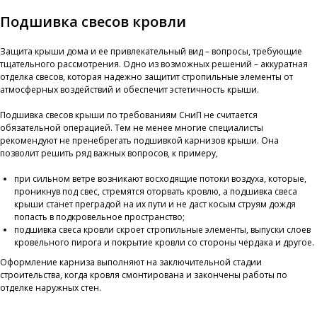
Подшивка свесов кровли
Защита крыши дома и ее привлекательный вид – вопросы, требующие
тщательного рассмотрения. Одно из возможных решений – аккуратная
отделка свесов, которая надежно защитит стропильные элементы от
атмосферных воздействий и обеспечит эстетичность крыши.
Подшивка свесов крыши по требованиям СниП не считается
обязательной операцией. Тем не менее многие специалисты
рекомендуют не пренебрегать подшивкой карнизов крыши. Она
позволит решить ряд важных вопросов, к примеру,
при сильном ветре возникают восходящие потоки воздуха, которые,
проникнув под свес, стремятся оторвать кровлю, а подшивка свеса
крыши станет преградой на их пути и не даст косым струям дождя
попасть в подкровельное пространство;
подшивка свеса кровли скроет стропильные элементы, выпуски слоев
кровельного пирога и покрытие кровли со стороны чердака и другое.
Оформление карниза выполняют на заключительной стадии
строительства, когда кровля смонтирована и закончены работы по
отделке наружных стен.