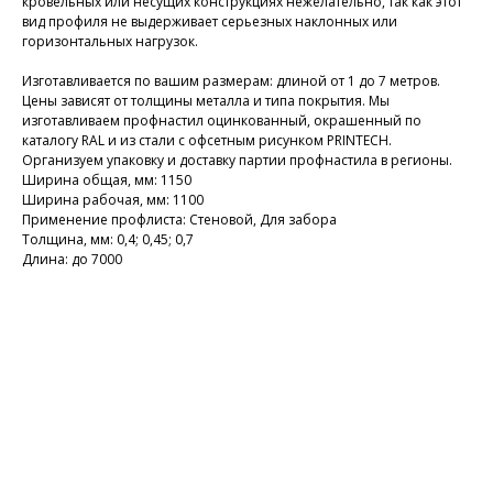
кровельных или несущих конструкциях нежелательно, так как этот
вид профиля не выдерживает серьезных наклонных или
горизонтальных нагрузок.
Изготавливается по вашим размерам: длиной от 1 до 7 метров.
Цены зависят от толщины металла и типа покрытия. Мы
изготавливаем профнастил оцинкованный, окрашенный по
каталогу RAL и из стали с офсетным рисунком PRINTECH.
Организуем упаковку и доставку партии профнастила в регионы.
Ширина общая, мм: 1150
Ширина рабочая, мм: 1100
Применение профлиста: Стеновой, Для забора
Толщина, мм: 0,4; 0,45; 0,7
Длина: до 7000