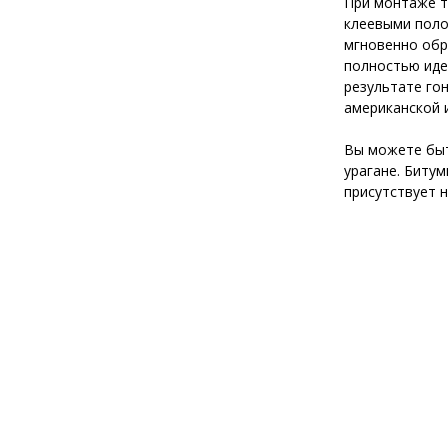
При монтаже т
клеевыми поло
мгновенно обр
полностью иде
результате го
американской и
Вы можете быт
урагане. Биту
присутствует н