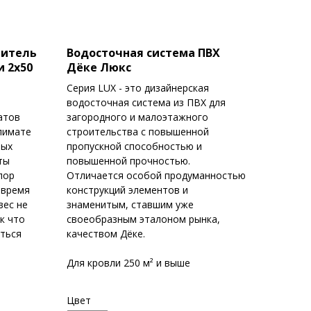
литель
Водосточная система ПВХ
 2х50
Дёке Люкс
Серия LUX - это дизайнерская
водосточная система из ПВХ для
атов
загородного и малоэтажного
лимате
строительства с повышенной
вых
пропускной способностью и
ты
повышенной прочностью.
пор
Отличается особой продуманностью
 время
конструкций элементов и
вес не
знаменитым, ставшим уже
к что
своеобразным эталоном рынка,
ться
качеством Дёке.
Для кровли 250 м² и выше
Цвет