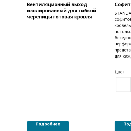
Вентиляционный выход
Софит 
изолированный для гибкой
STANDA
черепицы готовая кровля
софитов
кровель
потолко
беседок
перфор
предста
для каж
Цвет
Подробнее
По