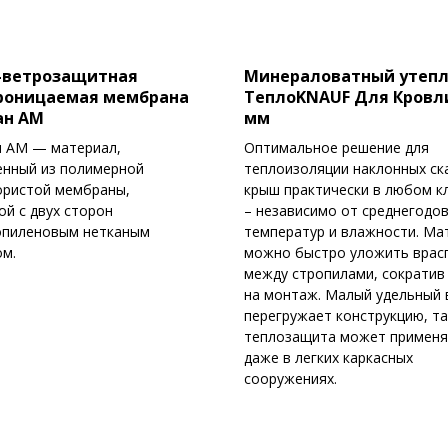
-ветрозащитная
Минераловатный утеп
роницаемая мембрана
ТеплоKNAUF Для Кровли
ан AM
мм
н AМ — материал,
Оптимальное решение для
нный из полимерной
теплоизоляции наклонных ск
ористой мембраны,
крыш практически в любом к
ой с двух сторон
– независимо от среднегодо
опиленовым нетканым
температур и влажности. Ма
м.
можно быстро уложить врас
между стропилами, сократив
на монтаж. Малый удельный 
перегружает конструкцию, та
теплозащита может применя
даже в легких каркасных
сооружениях.