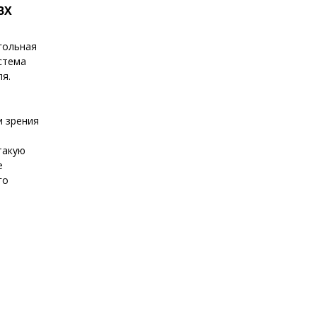
ВХ
гольная
стема
я.
и зрения
такую
е
го