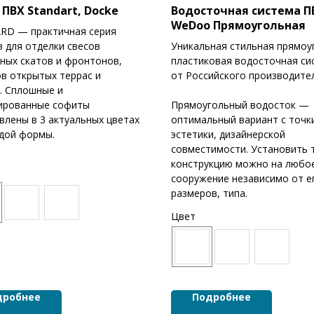
ПВХ Standart, Docke
Водосточная система П
WeDoo Прямоугольная
RD — практичная серия
 для отделки свесов
Уникальная стильная прямоу
ных скатов и фронтонов,
пластиковая водосточная си
в открытых террас и
от Российского производител
. Сплошные и
ированные софиты
Прямоугольный водосток —
влены в 3 актуальных цветах
оптимальный вариант с точк
дой формы.
эстетики, дизайнерской
совместимости. Установить 
конструкцию можно на любо
сооружение независимо от е
размеров, типа.
Цвет
дробнее
Подробнее