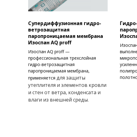
Супердиффузионная гидро-
Гидро
ветрозащитная
пароп
паропроницаемая мембрана
Изосп
Изоспан AQ proff
Изоспа
Изоспан AQ proff —
выполне
профессиональная трехслойная
микроп
гидро-ветрозащитная
усиленн
паропроницаемая мембрана,
полипр
для защиты
полотно
применяется
утеплителя и элементов кровли
и стен от ветра, конденсата и
влаги из внешней среды
.